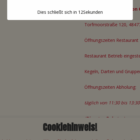
Ristorante Pizzeria Don 
Dies schließt sich in
12
Sekunden
Torfmoorstraße 120, 48477
Öffnungszeiten Restaurant 
Restaurant Betrieb eingestel
Kegeln, Darten und Gruppe
Öffnungszeiten Abholung:
täglich von 11:30 bis 13:3
(
Dienstag Ruhetag
)
Cookiehinweis!