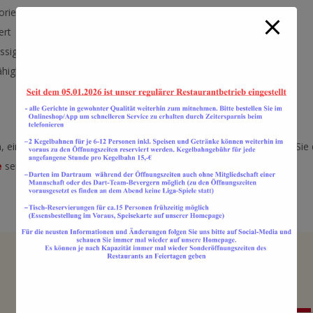
orientiert
Serviceorientiert
ert
Motoviert
ssig
Zuverlässig
higkeit
Teamfähigkeit
, ein Anruf ist ausreichend. Die erforderlichen Unterlagen können Si
e
senden.
Kontakt