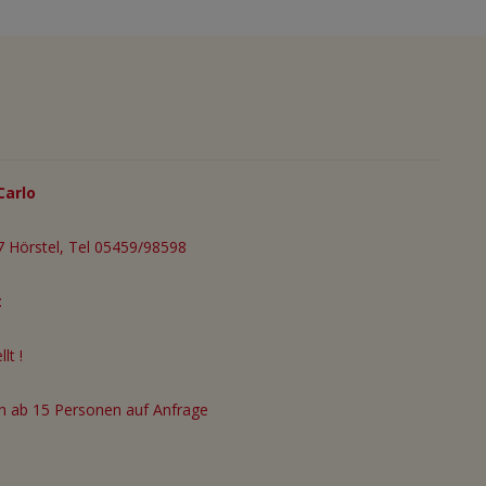
Carlo
 Hörstel, Tel 05459/98598
:
lt !
n ab 15 Personen auf Anfrage