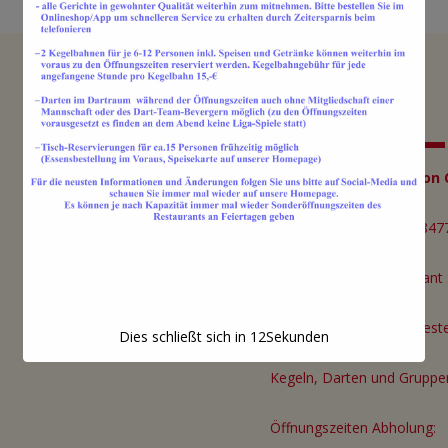
Kontakt
Ristorante Pizzeria Don 
Torfmoorstraße 120, 48477
Öffnungszeiten Restaurant 
Restaurant Betrieb eingestel
Dies schließt sich in
12
Sekunden
Kegeln, Darten und Gruppe
Öffnungszeiten Abholung: