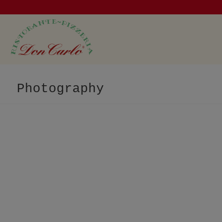
modal-check
Photography